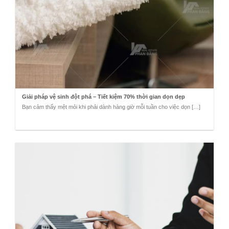
Giải pháp vệ sinh đột phá – Tiết kiệm 70% thời gian dọn dẹp
Bạn cảm thấy mệt mỏi khi phải dành hàng giờ mỗi tuần cho việc dọn […]