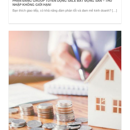
PHAN ĐĂNG GROUP TUYỂN DỤNG SALE BẤT ĐỘNG SẢN – THU
NHẬP KHÔNG GIỚI HẠN!
Bạn thích giao tiếp, có khả năng đàm phán tốt và đam mê kinh doanh? […]