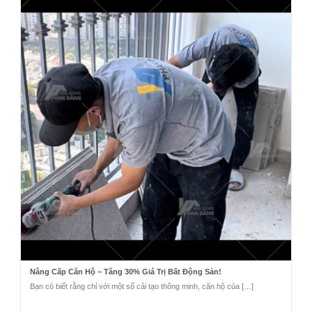
Nâng Cấp Căn Hộ – Tăng 30% Giá Trị Bất Động Sản!
Bạn có biết rằng chỉ với một số cải tạo thông minh, căn hộ của […]