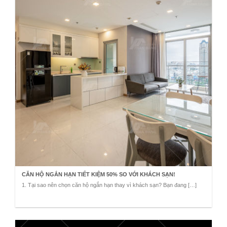
CĂN HỘ NGẮN HẠN TIẾT KIỆM 50% SO VỚI KHÁCH SẠN!
1. Tại sao nên chọn căn hộ ngắn hạn thay vì khách sạn? Bạn đang […]