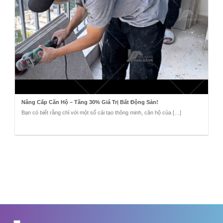
Nâng Cấp Căn Hộ – Tăng 30% Giá Trị Bất Động Sản!
Bạn có biết rằng chỉ với một số cải tạo thông minh, căn hộ của […]