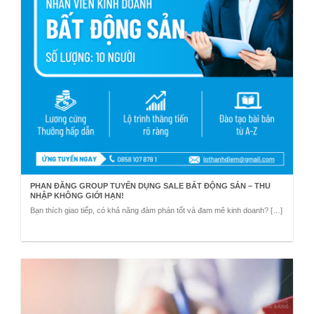
PHAN ĐĂNG GROUP TUYỂN DỤNG SALE BẤT ĐỘNG SẢN – THU
NHẬP KHÔNG GIỚI HẠN!
Bạn thích giao tiếp, có khả năng đàm phán tốt và đam mê kinh doanh? […]