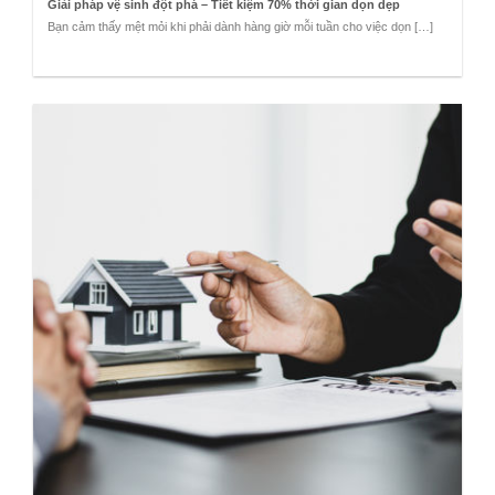
Giải pháp vệ sinh đột phá – Tiết kiệm 70% thời gian dọn dẹp
Bạn cảm thấy mệt mỏi khi phải dành hàng giờ mỗi tuần cho việc dọn […]