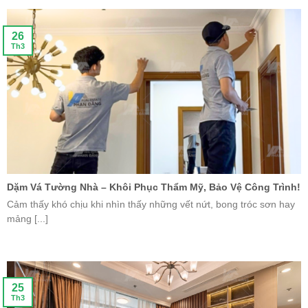
26
Th3
Dặm Vá Tường Nhà – Khôi Phục Thẩm Mỹ, Bảo Vệ Công Trình!
Cảm thấy khó chịu khi nhìn thấy những vết nứt, bong tróc sơn hay
mảng [...]
25
Th3