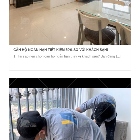
CĂN HỘ NGẮN HẠN TIẾT KIỆM 50% SO VỚI KHÁCH SẠN!
1. Tại sao nên chọn căn hộ ngắn hạn thay vì khách sạn? Bạn đang […]