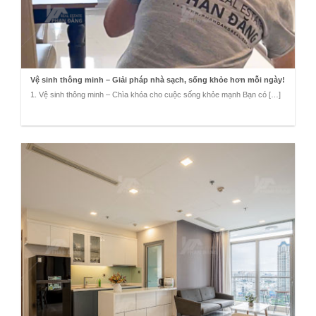
Vệ sinh thông minh – Giải pháp nhà sạch, sống khỏe hơn mỗi ngày!
1. Vệ sinh thông minh – Chìa khóa cho cuộc sống khỏe mạnh Bạn có […]