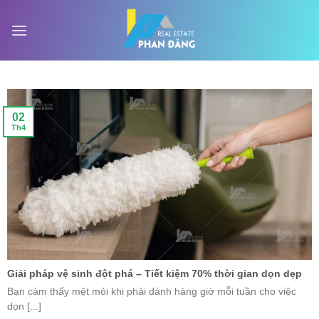
Skip
to
content
02
Th4
Giải pháp vệ sinh đột phá – Tiết kiệm 70% thời gian dọn dẹp
Bạn cảm thấy mệt mỏi khi phải dành hàng giờ mỗi tuần cho việc
dọn [...]