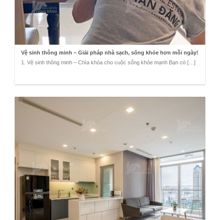
Vệ sinh thông minh – Giải pháp nhà sạch, sống khỏe hơn mỗi ngày!
1. Vệ sinh thông minh – Chìa khóa cho cuộc sống khỏe mạnh Bạn có […]