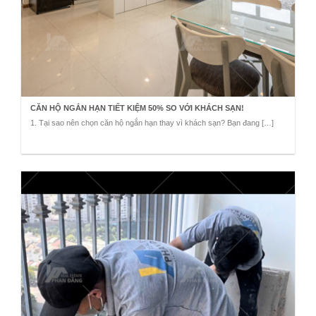
CĂN HỘ NGẮN HẠN TIẾT KIỆM 50% SO VỚI KHÁCH SẠN!
1. Tại sao nên chọn căn hộ ngắn hạn thay vì khách sạn? Bạn đang […]