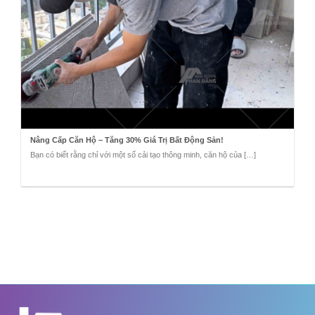
Nâng Cấp Căn Hộ – Tăng 30% Giá Trị Bất Động Sản!
Bạn có biết rằng chỉ với một số cải tạo thông minh, căn hộ của […]