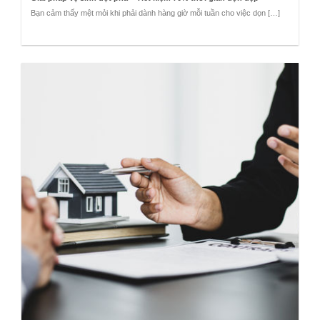
Bạn cảm thấy mệt mỏi khi phải dành hàng giờ mỗi tuần cho việc dọn […]