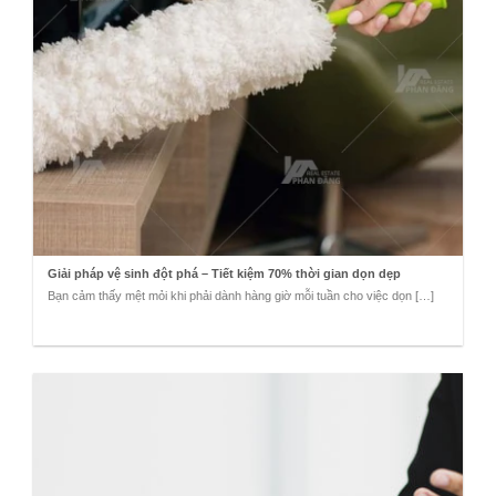
Giải pháp vệ sinh đột phá – Tiết kiệm 70% thời gian dọn dẹp
Bạn cảm thấy mệt mỏi khi phải dành hàng giờ mỗi tuần cho việc dọn […]