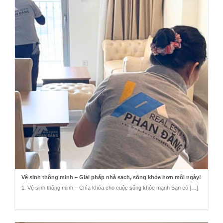
Vệ sinh thông minh – Giải pháp nhà sạch, sống khỏe hơn mỗi ngày!
1. Vệ sinh thông minh – Chìa khóa cho cuộc sống khỏe mạnh Bạn có […]