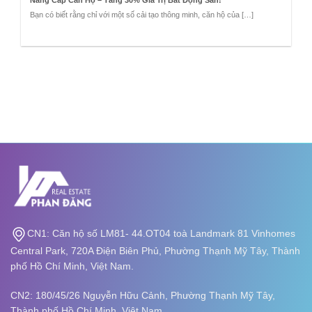
Nâng Cấp Căn Hộ – Tăng 30% Giá Trị Bất Động Sản!
Bạn có biết rằng chỉ với một số cải tạo thông minh, căn hộ của […]
CN1: Căn hộ số LM81- 44.OT04 toà Landmark 81 Vinhomes
Central Park, 720A Điện Biên Phủ, Phường Thạnh Mỹ Tây, Thành
phố Hồ Chí Minh, Việt Nam.
CN2: 180/45/26 Nguyễn Hữu Cảnh, Phường Thạnh Mỹ Tây,
Thành phố Hồ Chí Minh, Việt Nam.