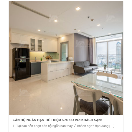
CĂN HỘ NGẮN HẠN TIẾT KIỆM 50% SO VỚI KHÁCH SẠN!
1. Tại sao nên chọn căn hộ ngắn hạn thay vì khách sạn? Bạn đang […]