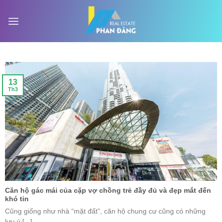
Skip
to
content
13
Th3
Căn hộ gác mái của cặp vợ chồng trẻ đầy đủ và đẹp mắt đến
khó tin
Cũng giống như nhà “mặt đất”, căn hộ chung cư cũng có những
lưu ý [...]