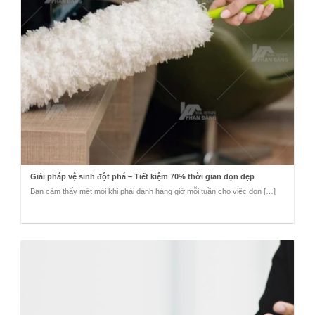
Giải pháp vệ sinh đột phá – Tiết kiệm 70% thời gian dọn dẹp
Bạn cảm thấy mệt mỏi khi phải dành hàng giờ mỗi tuần cho việc dọn […]