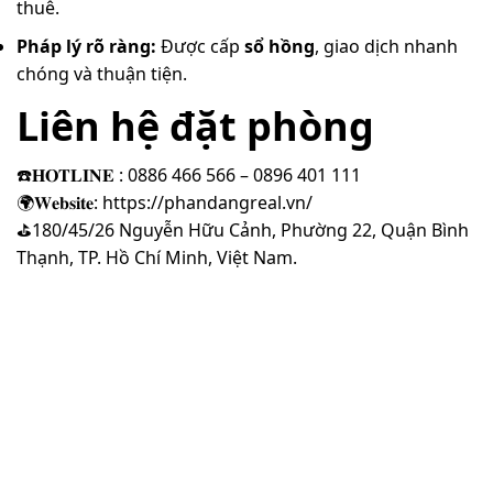
thuê.
Pháp lý rõ ràng:
Được cấp
sổ hồng
, giao dịch nhanh
chóng và thuận tiện.
Liên hệ đặt phòng
☎️𝐇𝐎𝐓𝐋𝐈𝐍𝐄 : 0886 466 566 – 0896 401 111
🌍𝐖𝐞𝐛𝐬𝐢𝐭𝐞: https://phandangreal.vn/
️⛳180/45/26 Nguyễn Hữu Cảnh, Phường 22, Quận Bình
Thạnh, TP. Hồ Chí Minh, Việt Nam.